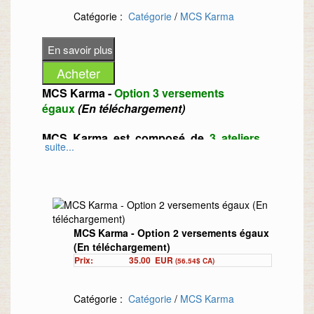
Catégorie :
Catégorie
/
MCS Karma
MCS Karma -
Option 3 versements
égaux
(En téléchargement)
MCS Karma est composé de
3 ateliers
suite...
d'une durée totale de
5h32 minutes
.
Animé par :
Alexandra Duriez
Objectif :
travail sur les Mémoires
Cellulaires de Structure liées au Karma +
sur les 12 lois du Karma afin de les
MCS Karma - Option 2 versements égaux
comprendre, les intégrer et les appliquer au
(En téléchargement)
quotidien.
Prix:
35.00
EUR
(56.54$ CA)
La Grande Loi :
« Nous récoltons ce
que nous semons. »
Catégorie :
Catégorie
/
MCS Karma
La loi de la Création :
« Nous