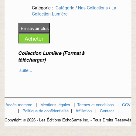
Catégorie :
Catégorie
/
Nos Collections
/
La
Collection Lumière
Collection Lumière
(Format à
télécharger)
suite...
La «
Collection Lumière
» est une
combinaison de 2 voies naturelles
puissantes :
la Musique et les Huiles
Essentielles
. Nous souhaitons vous faire
bénéficier au maximum des avantages de
Accès membre
|
Mentions légales
|
Termes et conditions
|
CGV
cette combinaison !
|
Politique de confidentialité
|
Affiliation
|
Contact
|
De plus, cette
collection regroupe
2
Copyright ©
2026 - Les Éditions ÉchoSanté inc. - Tous Droits Réservés
exclusivités à succès
: les pistes audio du
«
CHANT LUMIÈRE
» et le livre «
MANUEL
DE SURVIE POUR PASSER L'AUTOMNE /