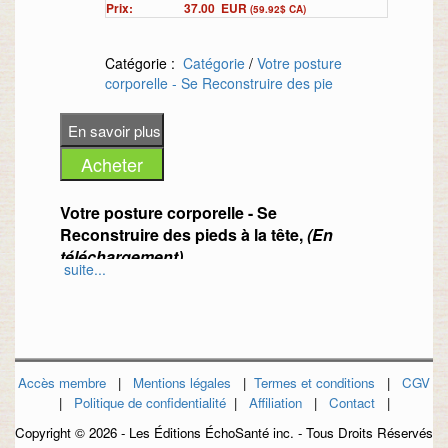
Prix:
37.00
EUR
(59.92$ CA)
Catégorie :
Catégorie
/
Votre posture
corporelle - Se Reconstruire des pie
Votre posture corporelle - Se
Reconstruire des pieds à la tête,
(En
téléchargement)
suite...
AVOIR LE MORAL grâce à ma POSTURE
CORPORELLE ! avec Nat’ El Zéar et
Anne-Élise Robert
Le but est de Reprogrammer le Mental à
Accès membre
|
Mentions légales
|
Termes et conditions
|
CGV
partir de la Posture Corporelle. Un
|
Politique de confidentialité
|
Affiliation
|
Contact
|
alignement du corps et de l’esprit permet
Copyright ©
2026 - Les Éditions ÉchoSanté inc. - Tous Droits Réservés
d’aller de mieux en mieux.