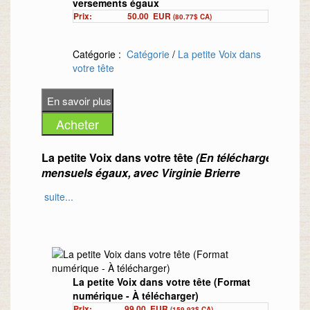
versements égaux
Prix:
50.00
EUR
(80.77$ CA)
Catégorie :
Catégorie
/
La petite Voix dans
votre tête
La petite Voix dans votre tête
(En téléchargement) -
mensuels égaux, avec Virginie Brierre
suite...
Voici la conférence de présentation de cet atelier :
Atelier 1 : « Développer sa clairaudience »
Tu avances dans ton éveil spirituel, et tu sais que tu p
toutes les facultés (oui, tous les êtres les ont !) pour
mais tu n'as pas encore trouvé le mode d'emploi ?
La petite Voix dans votre tête (Format
C'est ce que je te propose d'acquérir ! Une vraie métho
numérique - À télécharger)
fréquence d'écoute en toi.
Prix:
99.00
EUR
(159.93$ CA)