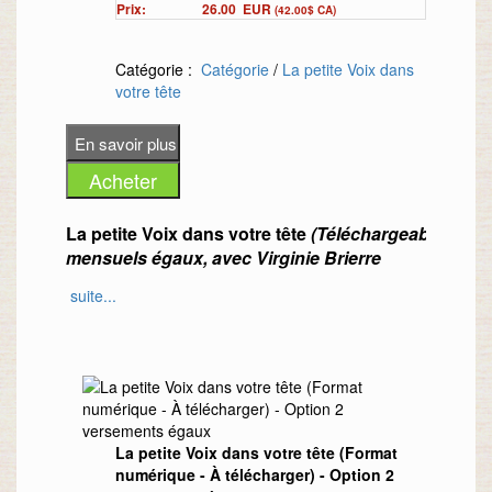
Prix:
26.00
EUR
(42.00$ CA)
Catégorie :
Catégorie
/
La petite Voix dans
votre tête
La petite Voix dans votre tête
(Téléchargeable) - Op
mensuels égaux, avec Virginie Brierre
suite...
Voici la conférence de présentation de cet atelier :
La petite Voix dans votre tête (Format
numérique - À télécharger) - Option 2