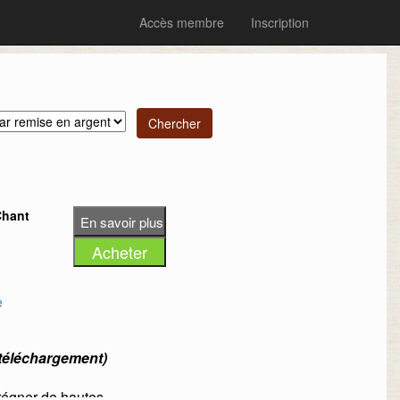
Accès membre
Inscription
Chant
e
téléchargement)
régner de hautes