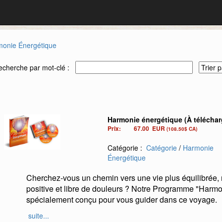
onie Énergétique
echerche par mot-clé :
Harmonie énergétique (À téléchar
Prix:
67.00
EUR
(108.50$ CA)
Catégorie :
Catégorie
/
Harmonie
Énergétique
Cherchez-vous un chemin vers une vie plus équilibrée, 
positive et libre de douleurs ? Notre Programme "Harmo
spécialement conçu pour vous guider dans ce voyage.
Il s'agit d'un
guide pratique de 103 pages comprenant
suite...