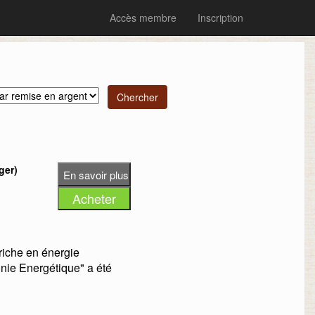
Accès membre
Inscription
ger)
riche en énergie
nie Energétique" a été
 une série