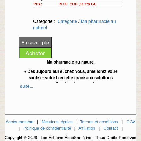
Prix:
19.00
EUR
(30.77$ CA)
Catégorie :
Catégorie
/
Ma pharmacie au
naturel
Ma pharmacie au naturel
« Dès aujourd’hui et chez vous, améliorez votre
santé et votre bien être grâce aux solutions
naturelles de mère nature! »
suite...
Saviez-vous que de nombreuses plantes ont des
principes actifs équivalents aux médicaments à la
différence près que les plantes ne provoquent aucun
Accès membre
effet secondaire?
|
Mentions légales
|
Termes et conditions
|
CGV
|
Politique de confidentialité
|
Affiliation
|
Contact
|
Saviez-vous que près de chez vous, vous pourriez
Copyright ©
2026 - Les Éditions ÉchoSanté inc. - Tous Droits Réservés
récolter, rien qu'en vous promenant, suffisamment de