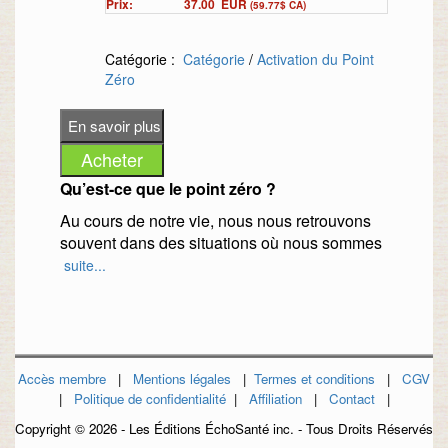
Prix:
37.00
EUR
(59.77$ CA)
Catégorie :
Catégorie
/
Activation du Point
Zéro
Qu’est-ce que le point zéro ?
Au cours de notre vie, nous nous retrouvons
souvent dans des situations où nous sommes
polarisés.
suite...
Il existe une solution au piège de la dualité.
Elle se nomme : le point zéro.
Notre être global contient les deux pôles.
Nous sommes donc ombre et lumière, Yin et
Accès membre
|
Mentions légales
|
Termes et conditions
|
CGV
Yang.
|
Politique de confidentialité
|
Affiliation
|
Contact
|
Le point zéro représente donc la coexistence
Copyright ©
2026 - Les Éditions ÉchoSanté inc. - Tous Droits Réservés