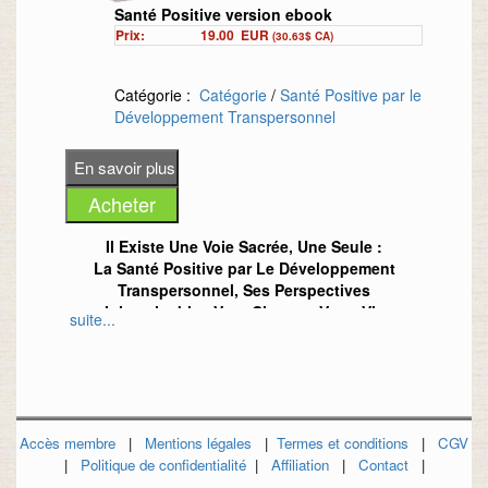
Santé Positive version ebook
Prix:
19.00
EUR
(30.63$ CA)
Catégorie :
Catégorie
/
Santé Positive par le
Développement Transpersonnel
Il Existe Une Voie Sacrée, Une Seule :
La Santé Positive par Le Développement
Transpersonnel, Ses Perspectives
Inimaginables Vont Changer Votre Vie
suite...
Chacun de nous porte des angoisses concrètes ou
inexplicables : l'’anxiété (matérielle ou affective…),
la peur de l'’avenir, de la mort et aussi de ce monde
en plein bouleversement où nous perdons un à un
Accès membre
|
Mentions légales
|
Termes et conditions
|
CGV
tous nos repères.
|
Politique de confidentialité
|
Affiliation
|
Contact
|