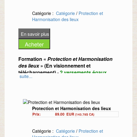
Catégorie :
Catégorie
/
Protection et
Harmonisation des lieux
Formation «
Protection et Harmonisation
des lieux
» (En visionnement et
téléchargement) -
2 versements égaux
suite...
QUI EST LE FORMATEUR ?
Elisabeth Correvon est Energéticienne
Holistique, spécialisée dans la Maîtrise des
Protection et Harmonisation des lieux
Prix:
89.00
EUR
Energies Vitales (Chakriques). Elle
(143.78$ CA)
dispense en plus de ses soins privés en
cabinet, des Formations en vidéo et en
Catégorie :
Catégorie
/
Protection et
présentiel, des Ateliers groupe au sein de