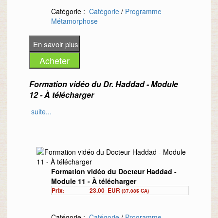
Catégorie :
Catégorie
/
Programme
Métamorphose
Formation vidéo du Dr. Haddad - Module
12 - À télécharger
suite...
S
uivez facilement et à votre rythme une
formation vidéo en 12 modules donnée
par le Dr. Richard Haddad
. Chacun des
modules présente une thématique qui est
discutée en détail
.
Formation vidéo du Docteur Haddad -
Ce module est le 12e des 12 modules de
Module 11 - À télécharger
la formation du Dr. Haddad.
Prix:
23.00
EUR
(37.08$ CA)
Sujet du module 12 :
La Révolution
Microbiotique
Catégorie :
Catégorie
/
Programme