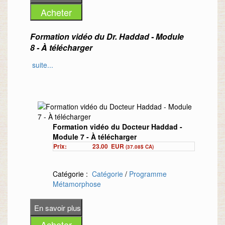
Pour la description complète de ce produit,
Formation vidéo du Dr. Haddad - Module
suivez ce lien
.
8 - À télécharger
Procurez-vous dès maintenant la
«
Formation vidéo du Dr. Haddad - Module 9
suite...
S
uivez facilement et à votre rythme une
» et ses afférents
(à télécharger)
formation vidéo en 12 modules donnée
par le Dr. Richard Haddad
. Chacun des
modules présente une thématique qui est
discutée en détail
.
Formation vidéo du Docteur Haddad -
Ce module est le 8e des 12 modules de
Module 7 - À télécharger
la formation du Dr. Haddad.
Prix:
23.00
EUR
(37.08$ CA)
Sujet du module 8 :
Les aliments alcalins
et acides
Catégorie :
Catégorie
/
Programme
Le module 8 vous présente la liste des
Métamorphose
autres aliments essentiels
.