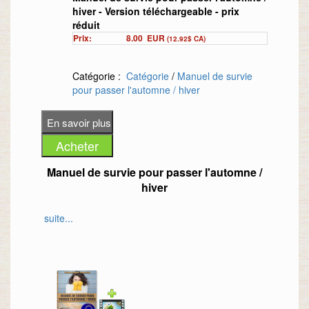
hiver - Version téléchargeable - prix
réduit
Prix:
8.00
EUR
(12.92$ CA)
Catégorie :
Catégorie
/
Manuel de survie
pour passer l'automne / hiver
Manuel de survie pour passer l'automne /
hiver
suite...
A travers ce livre, vous allez donc découvrir
tout ce qu’il vous faut pour traverser les
saisons de l’automne et de l’hiver avec facilité
et, pourquoi pas, sans être malade.
Nous aborderons tous les aspects dans le