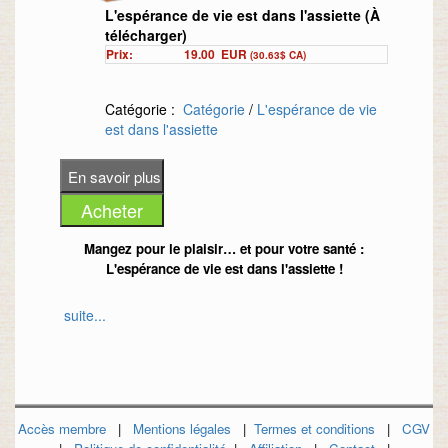
L'espérance de vie est dans l'assiette (À
télécharger)
Prix:
19.00
EUR
(30.63$ CA)
Catégorie :
Catégorie
/
L'espérance de vie
est dans l'assiette
Mangez pour le plaisir… et pour votre santé :
L'espérance de vie est dans l'assiette !
suite...
La cuisine du sud est tout en délicatesse, tout en
saveur, tout en légèreté et tout en plaisir !
Pourquoi la cuisine méditerranéenne est-elle si bonne
pour la santé ?
Accès membre
|
Mentions légales
|
Termes et conditions
|
CGV